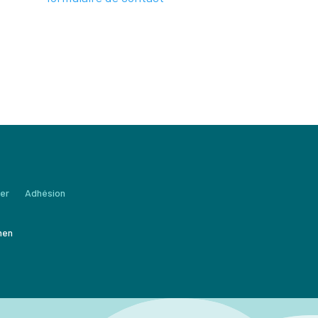
er
Adhésion
men